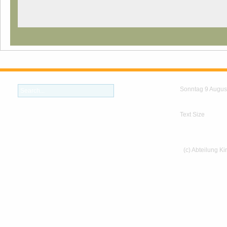
Sonntag 9 Augus
Text Size
(c) Abteilung K