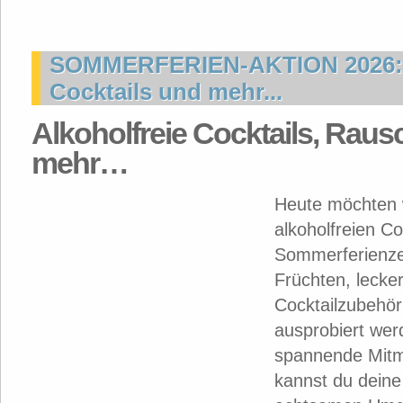
SOMMERFERIEN-AKTION 2026: A
Cocktails und mehr...
Alkoholfreie Cocktails, Raus
mehr…
Heute möchten w
alkoholfreien Co
Sommerferienzei
Früchten, lecker
Cocktailzubehör
ausprobiert wer
spannende Mitma
kannst du deine