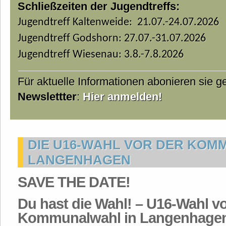
Schließzeiten der Jugendtreffs:
Jugendtreff Kaltenweide: 21.07.-24.07.2026
Jugendtreff Godshorn: 27.07.-31.07.2026
Jugendtreff Wiesenau: 3.8.-7.8.2026
Für aktuelle Informationen abonieren sie 
Newslettter
:
Hier anmelden!
DIE U16-WAHL VOR DER KOM
LANGENHAGEN
SAVE THE DATE!
Du hast die Wahl! – U16-Wahl vo
Kommunalwahl in Langenhage