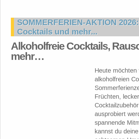
SOMMERFERIEN-AKTION 2026: A
Cocktails und mehr...
Alkoholfreie Cocktails, Raus
mehr…
Heute möchten w
alkoholfreien Co
Sommerferienzei
Früchten, lecker
Cocktailzubehör
ausprobiert wer
spannende Mitma
kannst du deine