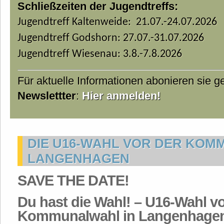
Schließzeiten der Jugendtreffs:
Jugendtreff Kaltenweide: 21.07.-24.07.2026
Jugendtreff Godshorn: 27.07.-31.07.2026
Jugendtreff Wiesenau: 3.8.-7.8.2026
Für aktuelle Informationen abonieren sie 
Newslettter
:
Hier anmelden!
DIE U16-WAHL VOR DER KOM
LANGENHAGEN
SAVE THE DATE!
Du hast die Wahl! – U16-Wahl vo
Kommunalwahl in Langenhage