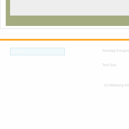
Sonntag 9 Augus
Text Size
(c) Abteilung K