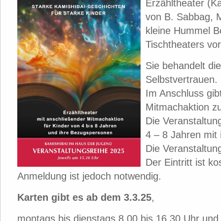
Erzähltheater (K
von B. Sabbag, M.
kleine Hummel Bo
Tischtheaters vo
Sie behandelt d
Selbstvertrauen.
Im Anschluss gibt
Mitmachaktion zu
Die Veranstaltung
4 – 8 Jahren mit
Die Veranstaltun
Der Eintritt ist k
Anmeldung ist jedoch notwendig.
Karten gibt es ab dem 3.3.25
,
montags bis dienstags 8.00 bis 16.30 Uhr und