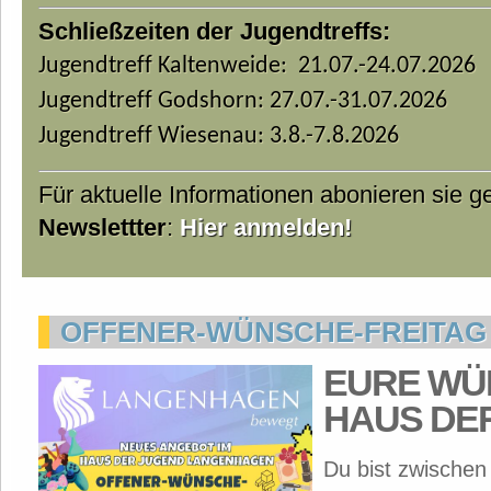
Schließzeiten der Jugendtreffs:
Jugendtreff Kaltenweide: 21.07.-24.07.2026
Jugendtreff Godshorn: 27.07.-31.07.2026
Jugendtreff Wiesenau: 3.8.-7.8.2026
Für aktuelle Informationen abonieren sie 
Newslettter
:
Hier anmelden!
OFFENER-WÜNSCHE-FREITAG
EURE WÜ
HAUS DE
Du bist zwischen