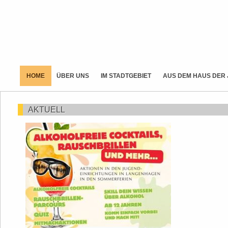
HOME
ÜBER UNS
IM STADTGEBIET
AUS DEM HAUS DER
AKTUELL