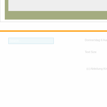
Donnerstag 6 Au
Text Size
(c) Abteilung K