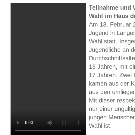
Teilnahme und 
Wahl im Haus d
Am 13. Februar 
Jugend in Langen
Wahl statt. Ins
Jugendliche an de
Durchschnittsalt
13 Jahren, mit ei
17 Jahren. Zwei 
kamen aus der Ke
aus den umliege
Mit dieser respe
nur einer ungült
jungen Menschen,
Wahl ist.