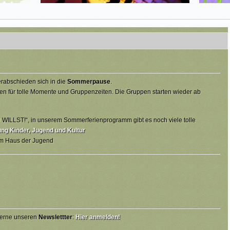
rabschieden sich in die
Sommerpause
.
en für tolle Momente und Gruppenzeiten. Die Gruppen starten wieder ab
ILLST!“, in unserem Sommerferienprogramm gibt es noch viele tolle
g Kinder, Jugend und Kultur
em Haus der Jugend
 gerne unseren
Newslettter
:
Hier anmelden!