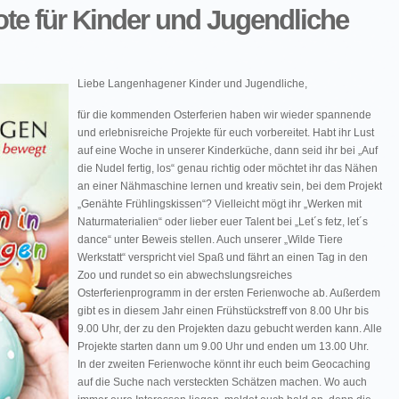
te für Kinder und Jugendliche
Liebe Langenhagener Kinder und Jugendliche,
für die kommenden Osterferien haben wir wieder spannende
und erlebnisreiche Projekte für euch vorbereitet. Habt ihr Lust
auf eine Woche in unserer Kinderküche, dann seid ihr bei „Auf
die Nudel fertig, los“ genau richtig oder möchtet ihr das Nähen
an einer Nähmaschine lernen und kreativ sein, bei dem Projekt
„Genähte Frühlingskissen“? Vielleicht mögt ihr „Werken mit
Naturmaterialien“ oder lieber euer Talent bei „Let´s fetz, let´s
dance“ unter Beweis stellen. Auch unserer „Wilde Tiere
Werkstatt“ verspricht viel Spaß und fährt an einen Tag in den
Zoo und rundet so ein abwechslungsreiches
Osterferienprogramm in der ersten Ferienwoche ab. Außerdem
gibt es in diesem Jahr einen Frühstückstreff von 8.00 Uhr bis
9.00 Uhr, der zu den Projekten dazu gebucht werden kann. Alle
Projekte starten dann um 9.00 Uhr und enden um 13.00 Uhr.
In der zweiten Ferienwoche könnt ihr euch beim Geocaching
auf die Suche nach versteckten Schätzen machen. Wo auch