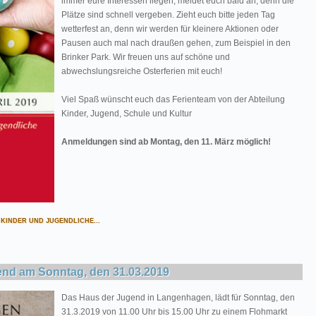
immer eure Interessen liegen, meldet euch bald an, denn die
Plätze sind schnell vergeben. Zieht euch bitte jeden Tag
wetterfest an, denn wir werden für kleinere Aktionen oder
Pausen auch mal nach draußen gehen, zum Beispiel in den
Brinker Park. Wir freuen uns auf schöne und
abwechslungsreiche Osterferien mit euch!
Viel Spaß wünscht euch das Ferienteam von der Abteilung
Kinder, Jugend, Schule und Kultur
Anmeldungen sind ab Montag, den 11. März möglich!
KINDER UND JUGENDLICHE...
end am Sonntag, den 31.03.2019
Das Haus der Jugend in Langenhagen, lädt für Sonntag, den
31.3.2019 von 11.00 Uhr bis 15.00 Uhr zu einem Flohmarkt