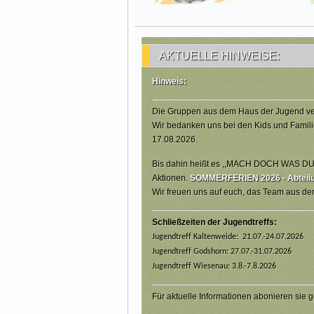
AKTUELLE HINWEISE:
Hinweis:
Die Gruppen aus dem Haus der Jugend ve
Wir bedanken uns bei den Kids und Famili
17.08.2026.
Bis dahin heißt es ,,MACH DOCH WAS DU W
Aktionen.
SOMMERFERIEN 2026 - Abteilun
Wir freuen uns auf euch, das Team aus d
Schließzeiten der Jugendtreffs:
Jugendtreff Kaltenweide: 21.07.-24.07.2026
Jugendtreff Godshorn: 27.07.-31.07.2026
Jugendtreff Wiesenau: 3.8.-7.8.2026
Für aktuelle Informationen abonieren sie