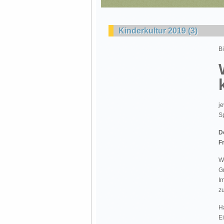
Kinderkultur 2019 (3)
B
je
Sp
D
Fr
W
G
I
z
H
Ei