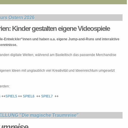
rs Ostern 2026
en: Kinder gestalten eigene Videospiele
le-Entwickler*innen und haben u.a. eigene Jump-and-Runs und interaktive
enntnisse.
tstanden digitale Welten, während am Basteltisch das passende Merchandise
 eigenen Ideen mit unglaublich viel Kreativität und Ideenreichtum umgesetzt
erden:
4
++
SPIEL5
++
SPIEL6
++
SPIEL7
++
LLUNG "Die magische Traumreise"
umreise