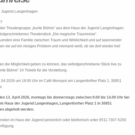
r Jugend Langenhagen
t?
er der Theatergruppe „bunte Bühne“ aus dem Haus der Jugend Langenhagen.
bstgeschriebenes Theaterstück „Die magische Traumreise“.
uenden eine Familie zwischen Traum und Wirklichkeit und auf spannender
en sie auf ein riesiges Problem und niemand weiß, ob sie dort wieder heil
n die Möglichkeit geben zu können, das selbstgeschriebene Stück live zu
te Bühne“ 24 Tickets für die Vorstellung.
21.04.2026 um 18:00 Uhr im Café Monopol am Langenforther Platz 1, 30851
r.
den 13. April 2026, montags bis donnerstags zwischen 9.00 bis 14.00 Uhr bei
 im Haus der Jugend Langenhagen, Langenforther Platz 1 in 30851
en abgeholt werden.
tenden im Haus der Jugend persönlich oder telefonisch unter 0511.7307-5200
erfügung.