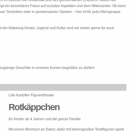
en im Zeichen der Kreativität und des gemeinsamen Erlebens. Neben der
iegt ein besonderer Fokus auf sozialen Aspekten und dem Miteinander. Ob beim
uer Techniken oder in gemeinsamen Spielen – hier ist für jede Altersgruppe
er Abteilung Kinder, Jugend und Kultur sind wir immer gerne für euch
 neugierige Gesichter in unseren Kursen begrüßen zu dürfen!
Lille Kartofler Figurentheater
Rotkäppchen
für Kinder ab 4 Jahren und die ganze Familie
Mit einem Minimum an Dekor, dafür mit lebensgroßen Textilfiguren spielt