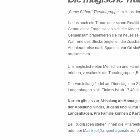
„Bunte Bühne“ Theatergruppe
im Haus de
Ist das noch ein Traum oder schon Realitä
Genau diese Frage stellen sich die Kind
Gemeinsam präsentieren sie ihr neues sel
Während des Stücks begleiten die Zuscha
Abenteuerreise nach Spanien. Vor Ort stoß
rauskommen.
Um möglichst vielen Menschen und Familie
erleben, verschenkt die Theatergruppe „Bun
Die Vorstellung findet am Dienstag, den 
Langenhagen statt. Einlass ist ab 17:40 Uh
Karten gibt es zur Abholung ab Montag, 
der Abteilung Kinder, Jugend und Kultur
Langenhagen. Pro Familie können 2 Kart
Bei Rückfragen stehen Ihnen die Mitarbei
oder per Mail
kiju@langenhagen.de
zur V