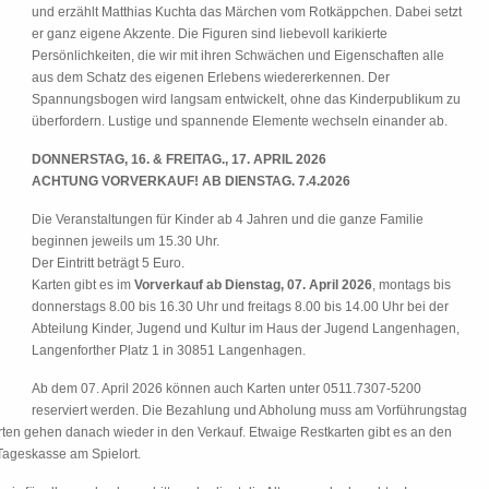
und erzählt Matthias Kuchta das Märchen vom Rotkäppchen. Dabei setzt
er ganz eigene Akzente. Die Figuren sind liebevoll karikierte
Persönlichkeiten, die wir mit ihren Schwächen und Eigenschaften alle
aus dem Schatz des eigenen Erlebens wiedererkennen. Der
Spannungsbogen wird langsam entwickelt, ohne das Kinderpublikum zu
überfordern. Lustige und spannende Elemente wechseln einander ab.
DONNERSTAG, 16. & FREITAG., 17. APRIL 2026
ACHTUNG VORVERKAUF! AB DIENSTAG. 7.4.2026
Die Veranstaltungen für Kinder ab 4 Jahren und die ganze Familie
beginnen jeweils um 15.30 Uhr.
Der Eintritt beträgt 5 Euro.
Karten gibt es im
Vorverkauf ab Dienstag, 07. April 2026
, montags bis
donnerstags 8.00 bis 16.30 Uhr und freitags 8.00 bis 14.00 Uhr bei der
Abteilung Kinder, Jugend und Kultur im Haus der Jugend Langenhagen,
Langenforther Platz 1 in 30851 Langenhagen.
Ab dem 07. April 2026 können auch Karten unter 0511.7307-5200
reserviert werden. Die Bezahlung und Abholung muss am Vorführungstag
arten gehen danach wieder in den Verkauf. Etwaige Restkarten gibt es an den
Tageskasse am Spielort.