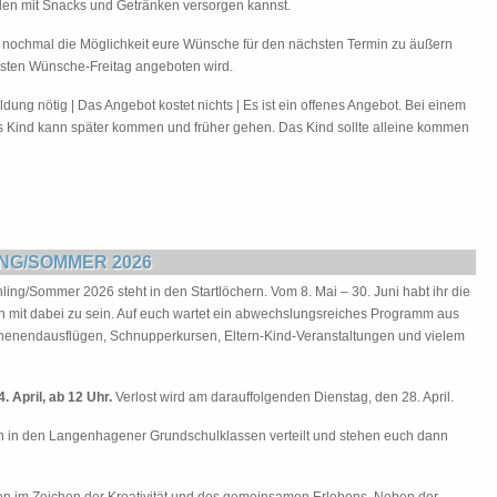
len mit Snacks und Getränken versorgen kannst.
 nochmal die Möglichkeit eure Wünsche für den nächsten Termin zu äußern
sten Wünsche-Freitag angeboten wird.
g nötig | Das Angebot kostet nichts | Es ist ein offenes Angebot. Bei einem
s Kind kann später kommen und früher gehen. Das Kind sollte alleine kommen
LING/SOMMER 2026
ling/Sommer 2026 steht in den Startlöchern. Vom 8. Mai – 30. Juni habt ihr die
 mit dabei zu sein. Auf euch wartet ein abwechslungsreiches Programm aus
enendausflügen, Schnupperkursen, Eltern-Kind-Veranstaltungen und vielem
 April, ab 12 Uhr.
Verlost wird am darauffolgenden Dienstag, den 28. April.
n in den Langenhagener Grundschulklassen verteilt und stehen euch dann