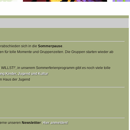
rabschieden sich in die
Sommerpause
.
en für tolle Momente und Gruppenzeiten. Die Gruppen starten wieder ab
ILLST!“, in unserem Sommerferienprogramm gibt es noch viele tolle
g Kinder, Jugend und Kultur
em Haus der Jugend
 gerne unseren
Newslettter
:
Hier anmelden!