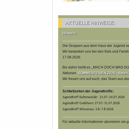
AKTUELLE HINWEISE:
Hinweis:
Die Gruppen aus dem Haus der Jugend ve
Wir bedanken uns bei den Kids und Famili
17.08.2026.
Bis dahin heißt es ,,MACH DOCH WAS DU W
Aktionen.
SOMMERFERIEN 2026 - Abteilun
Wir freuen uns auf euch, das Team aus d
Schließzeiten der Jugendtreffs:
Jugendtreff Kaltenweide: 21.07.-24.07.2026
Jugendtreff Godshorn: 27.07.-31.07.2026
Jugendtreff Wiesenau: 3.8.-7.8.2026
Für aktuelle Informationen abonieren sie