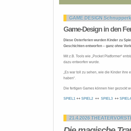
GAME DESIGN Schnupperku
Game-Design in den Feri
Diese Osterferien wurden Kinder zu Spie
Geschichten entworfen – ganz ohne Vork
Mit z.B. Tools wie „Pocket Platformer“ en
dazu entworfen wurde.
„Es war toll zu sehen, wie die Kinder ihre
haben“.
Die fertigen Games können hier gezockt w
SPIEL1
++
SPIEL2
++
SPIEL3
++
SPIEL
21.4.2026 THEATERVORSTE
Die magische Tra