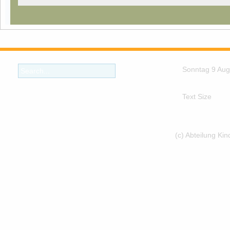
Sonntag 9 Aug
Text Size
(c) Abteilung Ki