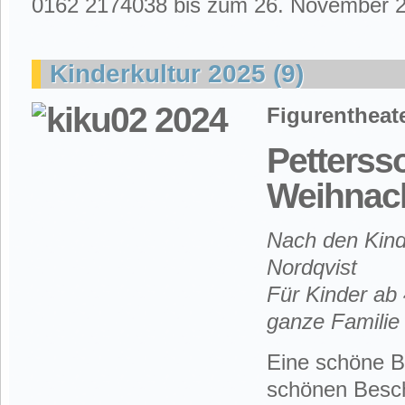
0162 2174038 bis zum 26. November 2
Kinderkultur 2025 (9)
Figurentheat
Petters
Weihnac
Nach den Kin
Nordqvist
Für Kinder ab 
ganze Familie
Eine schöne B
schönen Besch