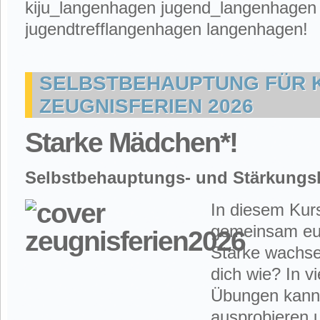
kiju_langenhagen jugend_langenhagen 
jugendtrefflangenhagen langenhagen!
SELBSTBEHAUPTUNG FÜR K
ZEUGNISFERIEN 2026
Starke Mädchen*!
Selbstbehauptungs-
und Stärkungs
In diesem Kurs
gemeinsam eu
Stärke wachse
dich wie? In v
Übungen kanns
ausprobieren u