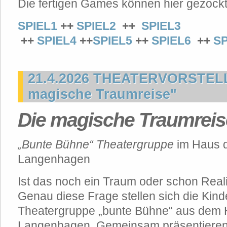
Die fertigen Games können hier gezock
SPIEL1
++
SPIEL2
++
SPIEL3
++
SPIEL4
++
SPIEL5
++
SPIEL6
++
S
21.4.2026 THEATERVORSTEL
magische Traumreise"
Die magische Traumreis
„Bunte Bühne“ Theatergruppe
im Haus 
Langenhagen
Ist das noch ein Traum oder schon Reali
Genau diese Frage stellen sich die Kind
Theatergruppe „bunte Bühne“ aus dem 
Langenhagen. Gemeinsam präsentieren 