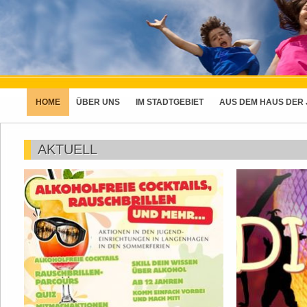
HOME
ÜBER UNS
IM STADTGEBIET
AUS DEM HAUS DER
AKTUELL