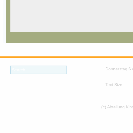
Donnerstag 6 
Text Size
(c) Abteilung Ki