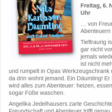
Freitag, 6.
Uhr
… von Freun
Abenteuern 
Tieftraurig i
gar nicht vo
jemals wied
ist nicht me
und rumpelt in Opas Werkzeugschrank u
da drin wohnt jemand. Ein Däumling! Er 
wird alles zum Abenteuer: heizen, esse
sogar Füße waschen.
Angelika Jedelhausers zarte Geschicht
Freundschaft und Abenteuer trifft genau