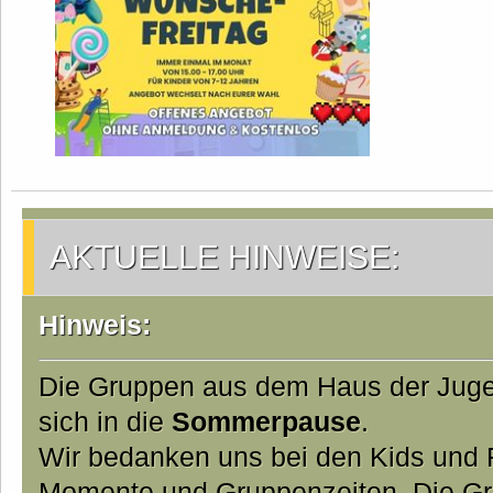
AKTUELLE HINWEISE:
Hinweis:
Die Gruppen aus dem Haus der Jug
sich in die
Sommerpause
.
Wir bedanken uns bei den Kids und Fa
Momente und Gruppenzeiten. Die Gr