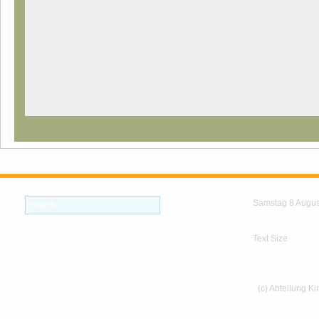
Samstag 8 Augus
Text Size
(c) Abteilung K