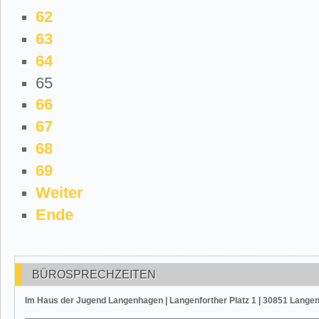
62
63
64
65
66
67
68
69
Weiter
Ende
BÜROSPRECHZEITEN
Im Haus der Jugend Langenhagen | Langenforther Platz 1 | 30851 Lange