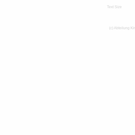
Text Size
(c) Abteilung K