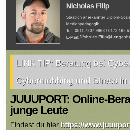
Nicholas Filip
Staatlich anerkannter Diplom-Sozi
Medienpädagogik
Tel.: 0511.7307 9963 / 0172.168 5
E-Mail:
Nicholas.Filip@Langenh
LINK TIP: Beratung bei Cyber
Cybermobbing und Stress in 
JUUUPORT: Online-Berat
junge Leute
Findest du hier
https://www.juuupor