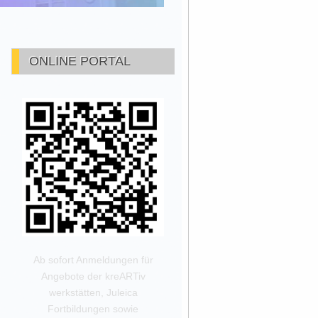
ONLINE PORTAL
Ab sofort Anmeldungen für
Angebote der kreARTiv
werkstätten, Juleica
Fortbildungen sowie