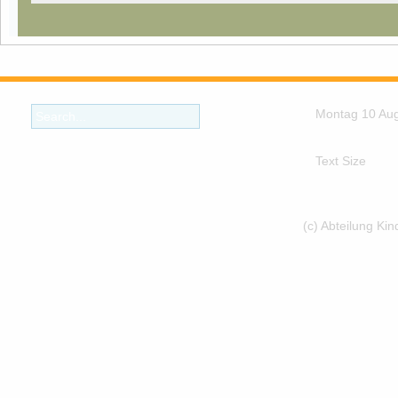
Montag 10 Au
Text Size
(c) Abteilung Ki