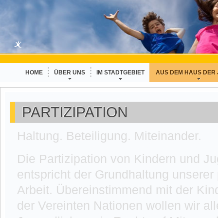
HOME
ÜBER UNS
IM STADTGEBIET
AUS DEM HAUS DER
PARTIZIPATION
Haltung. Beteiligung. Miteinander.
Die Partizipation von Kindern und J
entspricht der Grundhaltung unsere
Arbeit. Übereinstimmend mit der Kin
der Vereinten Nationen wollen wir al