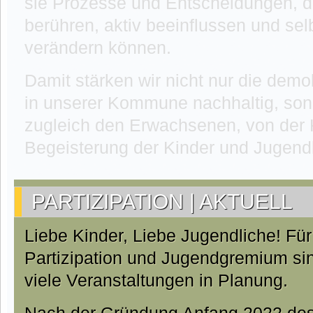
sie Prozesse und Entscheidungen, d
berühren, aktiv beeinflussen und se
verändern können.
Damit stärken wir nicht nur die demo
in unserer Kommune nachhaltig, son
zugleich den Erwachsenen, von der K
Begeisterung der Kinder und Jugendli
PARTIZIPATION | AKTUELL
Liebe Kinder, Liebe Jugendliche! Fü
Partizipation und Jugendgremium sin
viele Veranstaltungen in Planung.