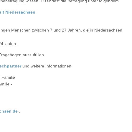
linebefragung wissen. Du findest die Befragung unter folgendem
it Niedersachsen
e jungen Menschen zwischen 7 und 27 Jahren, die in Niedersachsen
4 laufen.
Fragebogen auszufüllen
echpartner
und weitere Informationen
 Familie
milie -
achsen.de
.