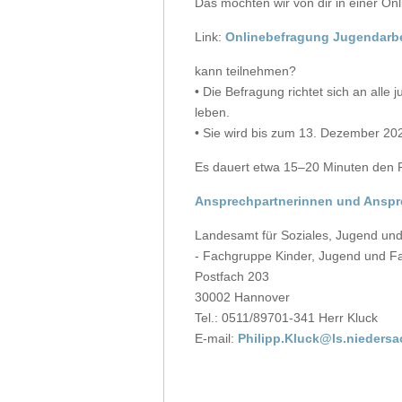
Das möchten wir von dir in einer On
Link:
Onlinebefragung Jugendarbe
kann teilnehmen?
• Die Befragung richtet sich an all
leben.
• Sie wird bis zum 13. Dezember 202
Es dauert etwa 15–20 Minuten den 
Ansprechpartnerinnen und Anspr
Landesamt für Soziales, Jugend und
- Fachgruppe Kinder, Jugend und Fa
Postfach 203
30002 Hannover
Tel.: 0511/89701-341 Herr Kluck
E-mail:
Philipp.Kluck@ls.nieders