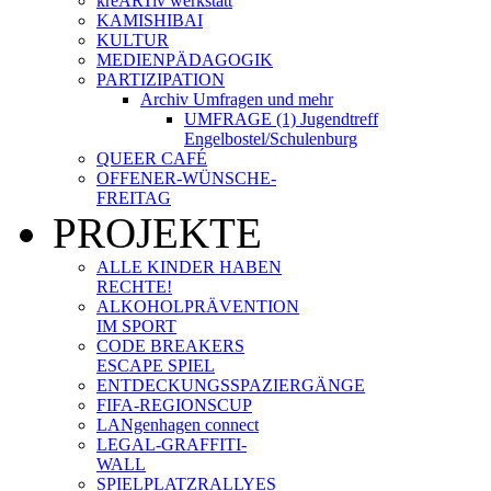
kreARTiv werkstatt
KAMISHIBAI
KULTUR
MEDIENPÄDAGOGIK
PARTIZIPATION
Archiv Umfragen und mehr
UMFRAGE (1) Jugendtreff
Engelbostel/Schulenburg
QUEER CAFÉ
OFFENER-WÜNSCHE-
FREITAG
PROJEKTE
ALLE KINDER HABEN
RECHTE!
ALKOHOLPRÄVENTION
IM SPORT
CODE BREAKERS
ESCAPE SPIEL
ENTDECKUNGSSPAZIERGÄNGE
FIFA-REGIONSCUP
LANgenhagen connect
LEGAL-GRAFFITI-
WALL
SPIELPLATZRALLYES