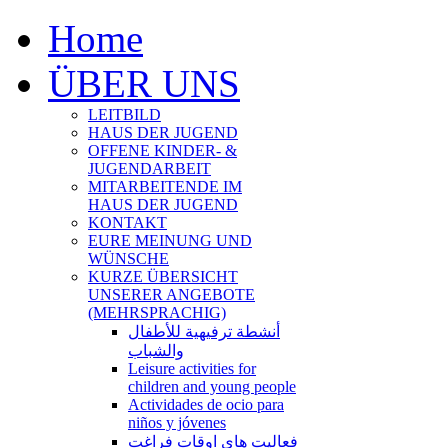
Home
ÜBER UNS
LEITBILD
HAUS DER JUGEND
OFFENE KINDER- &
JUGENDARBEIT
MITARBEITENDE IM
HAUS DER JUGEND
KONTAKT
EURE MEINUNG UND
WÜNSCHE
KURZE ÜBERSICHT
UNSERER ANGEBOTE
(MEHRSPRACHIG)
أنشطة ترفيهية للأطفال
والشباب
Leisure activities for
children and young people
Actividades de ocio para
niños y jóvenes
فعالیت های اوقات فراغت