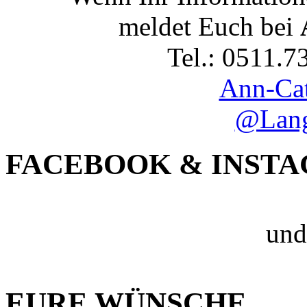
meldet Euch bei
Tel.: 0511.7
Ann-Cat
@Lang
FACEBOOK & INST
und
EURE WÜNSCHE