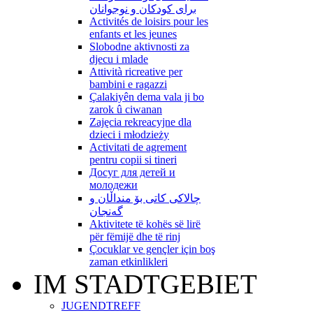
برای کودکان و نوجوانان
Activités de loisirs pour les
enfants et les jeunes
Slobodne aktivnosti za
djecu i mlade
Attività ricreative per
bambini e ragazzi
Çalakiyên dema vala ji bo
zarok û ciwanan
Zajęcia rekreacyjne dla
dzieci i młodzieży
Activitati de agrement
pentru copii si tineri
Досуг для детей и
молодежи
چالاکی کاتی بۆ منداڵان و
گەنجان
Aktivitete të kohës së lirë
për fëmijë dhe të rinj
Çocuklar ve gençler için boş
zaman etkinlikleri
IM STADTGEBIET
JUGENDTREFF