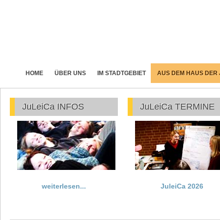
HOME
ÜBER UNS
IM STADTGEBIET
AUS DEM HAUS DER
JuLeiCa INFOS
JuLeiCa TERMINE
weiterlesen...
JuleiCa 2026