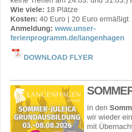
keine Treffen am 24.03. und 31.03.)
Wie viele:
18 Plätze
Kosten:
40 Euro | 20 Euro ermäßigt
Anmeldung:
www.unser-
ferienprogramm.de/langenhagen
DOWNLOAD FLYER
SOMMER 
In den
Somme
wir wieder e
mit Übernach