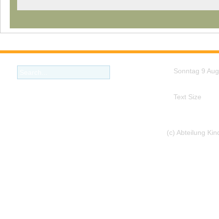
Sonntag 9 Aug
Text Size
(c) Abteilung Ki