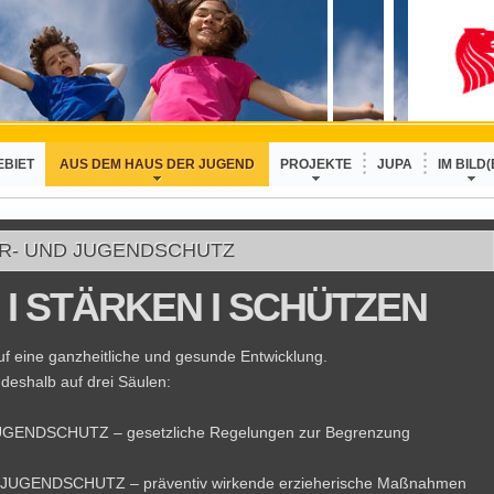
EBIET
AUS DEM HAUS DER JUGEND
PROJEKTE
JUPA
IM BILD(
ER- UND JUGENDSCHUTZ
 I STÄRKEN I SCHÜTZEN
 eine ganzheitliche und gesunde Entwicklung.
deshalb auf drei Säulen:
GENDSCHUTZ – gesetzliche Regelungen zur Begrenzung
JUGENDSCHUTZ – präventiv wirkende erzieherische Maßnahmen