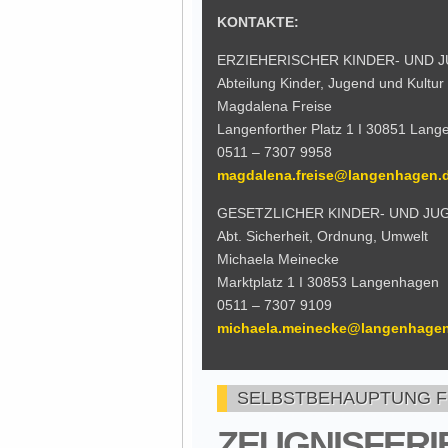
KONTAKTE:
ERZIEHERISCHER KINDER- UND
Abteilung Kinder, Jugend und Kultur
Magdalena Freise
Langenforther Platz 1 I 30851 Lan
0511 – 7307 9958
magdalena.freise@langenhagen.
GESETZLICHER KINDER- UND J
Abt. Sicherheit, Ordnung, Umwelt
Michaela Meinecke
Marktplatz 1 I 30853 Langenhagen
0511 – 7307 9109
michaela.meinecke@langenhage
SELBSTBEHAUPTUNG F
ZEUGNISFERIE