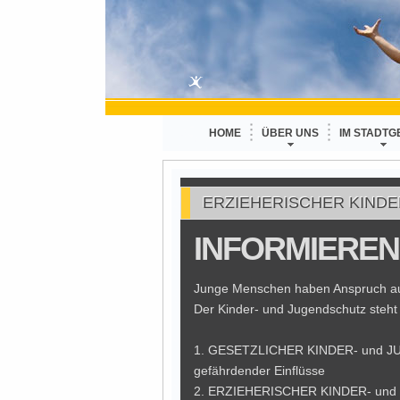
HOME
ÜBER UNS
IM STADTG
ERZIEHERISCHER KIND
INFORMIEREN
Junge Menschen haben Anspruch auf
Der Kinder- und Jugendschutz steht 
1. GESETZLICHER KINDER- und JU
gefährdender Einflüsse
2. ERZIEHERISCHER KINDER- und 