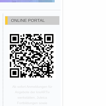
ONLINE PORTAL
Ab sofort Anmeldungen für
Angebote der kreARTiv
werkstätten, Juleica
Fortbildungen sowie