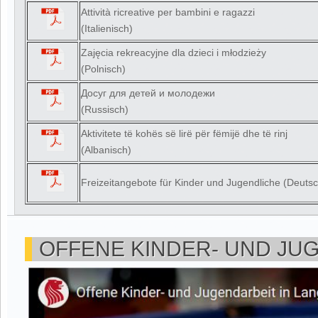
Attività ricreative per bambini e ragazzi
(Italienisch)
Zajęcia rekreacyjne dla dzieci i młodzieży
(Polnisch)
Досуг для детей и молодежи
(Russisch)
Aktivitete të kohës së lirë për fëmijë dhe të rinj
(Albanisch)
Freizeitangebote für Kinder und Jugendliche (Deutsc
OFFENE KINDER- UND JU