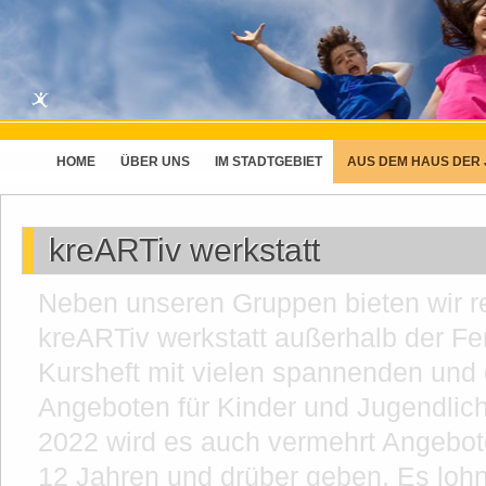
HOME
ÜBER UNS
IM STADTGEBIET
AUS DEM HAUS DER
kreARTiv werkstatt
Neben unseren Gruppen bieten wir 
kreARTiv werkstatt außerhalb der Fer
Kursheft mit vielen spannenden und 
Angeboten für Kinder und Jugendlich
2022 wird es auch vermehrt Angebot
12 Jahren und drüber geben. Es lohn