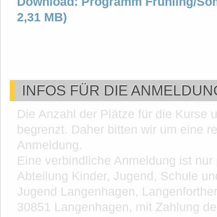
Download: Programm
Frühling/So
2,31 MB)
INFOS FÜR DIE ANMELDUN
Die Anzahl der Plätze für die Kurse
begrenzt. Daher bitten wir um eine re
Anmeldung.
Eine verbindliche Anmeldung ist nur 
Abteilung Kinder, Jugend, Schule un
Jugend Langenhagen, Langenforther 
30851 Langenhagen, mit Zahlung de