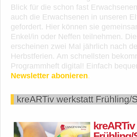
Blick für die schon fast Erwachsenen
auch die Erwachsenen in unseren El
gefordert. Hier können sie gemeinsa
Enkel/in oder Neffen teilnehmen. Die
erscheinen zwei Mal jährlich nach d
Herbstferien. Am schnellsten bekom
Programmheft digital! Einfach bequ
Newsletter abonieren
.
kreARTiv werkstatt Frühling
kreARTiv 
Frühling