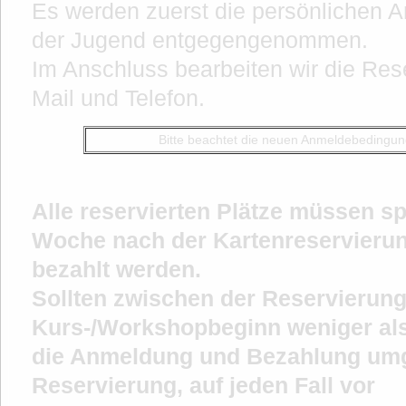
Es werden zuerst die persönlichen
der Jugend entgegengenommen.
Im Anschluss bearbeiten wir die Res
Mail und Telefon.
Bitte beachtet die neuen Anmeldebedingun
Alle reservierten Plätze müssen s
Woche nach der Kartenreservieru
bezahlt werden.
Sollten zwischen der Reservierun
Kurs-/Workshopbeginn weniger als 
die Anmeldung und Bezahlung um
Reservierung, auf jeden Fall vor