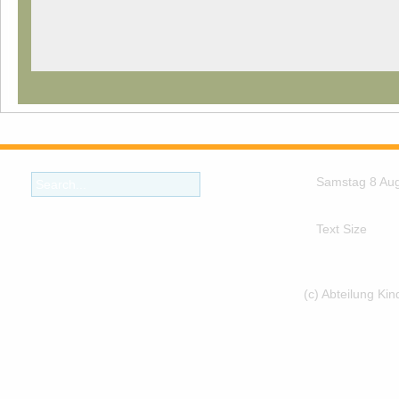
Samstag 8 Au
Text Size
(c) Abteilung Ki