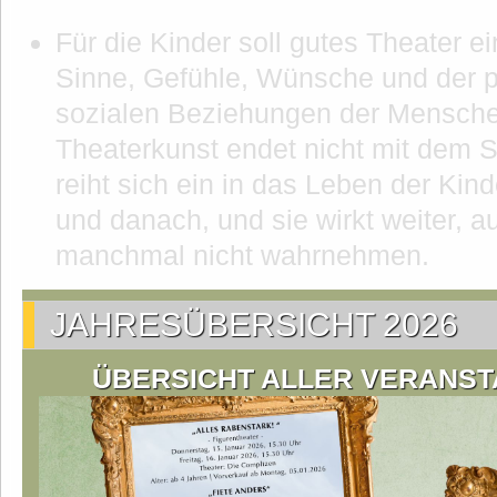
Für die Kinder soll gutes Theater ei
Sinne, Gefühle, Wünsche und der 
sozialen Beziehungen der Menschen
Theaterkunst endet nicht mit dem 
reiht sich ein in das Leben der Kind
und danach, und sie wirkt weiter, 
manchmal nicht wahrnehmen.
JAHRESÜBERSICHT 2026
ÜBERSICHT ALLER VERANST