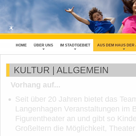
HOME
ÜBER UNS
IM STADTGEBIET
AUS DEM HAUS DER
KULTUR | ALLGEMEIN
Vorhang auf...
Seit über 20 Jahren bietet das Te
Langenhagen Veranstaltungen im B
Figurentheater an und gibt so Kinde
Großeltern die Möglichkeit, Theater