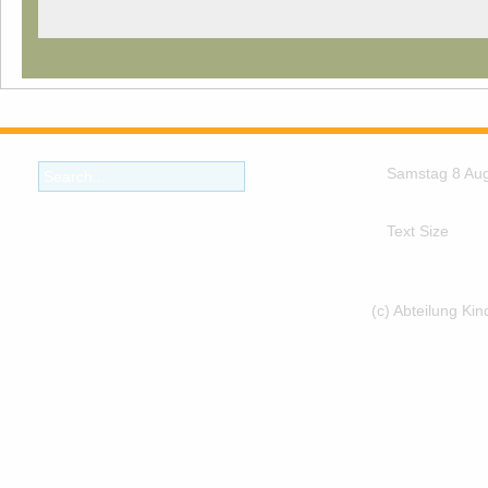
Samstag 8 Au
Text Size
(c) Abteilung Ki