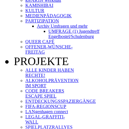
kreARTiv werkstatt
KAMISHIBAI
KULTUR
MEDIENPÄDAGOGIK
PARTIZIPATION
Archiv Umfragen und mehr
UMFRAGE (1) Jugendtreff
Engelbostel/Schulenburg
QUEER CAFÉ
OFFENER-WÜNSCHE-
FREITAG
PROJEKTE
ALLE KINDER HABEN
RECHTE!
ALKOHOLPRÄVENTION
IM SPORT
CODE BREAKERS
ESCAPE SPIEL
ENTDECKUNGSSPAZIERGÄNGE
FIFA-REGIONSCUP
LANgenhagen connect
LEGAL-GRAFFITI-
WALL
SPIELPLATZRALLYES