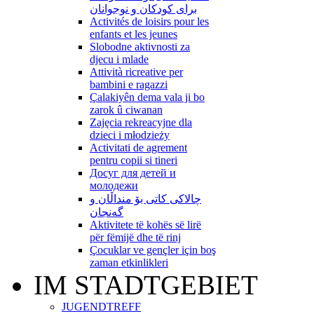
برای کودکان و نوجوانان
Activités de loisirs pour les
enfants et les jeunes
Slobodne aktivnosti za
djecu i mlade
Attività ricreative per
bambini e ragazzi
Çalakiyên dema vala ji bo
zarok û ciwanan
Zajęcia rekreacyjne dla
dzieci i młodzieży
Activitati de agrement
pentru copii si tineri
Досуг для детей и
молодежи
چالاکی کاتی بۆ منداڵان و
گەنجان
Aktivitete të kohës së lirë
për fëmijë dhe të rinj
Çocuklar ve gençler için boş
zaman etkinlikleri
IM STADTGEBIET
JUGENDTREFF