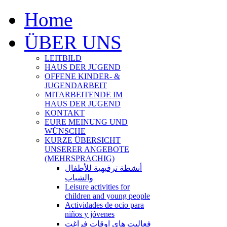
Home
ÜBER UNS
LEITBILD
HAUS DER JUGEND
OFFENE KINDER- &
JUGENDARBEIT
MITARBEITENDE IM
HAUS DER JUGEND
KONTAKT
EURE MEINUNG UND
WÜNSCHE
KURZE ÜBERSICHT
UNSERER ANGEBOTE
(MEHRSPRACHIG)
أنشطة ترفيهية للأطفال
والشباب
Leisure activities for
children and young people
Actividades de ocio para
niños y jóvenes
فعالیت های اوقات فراغت