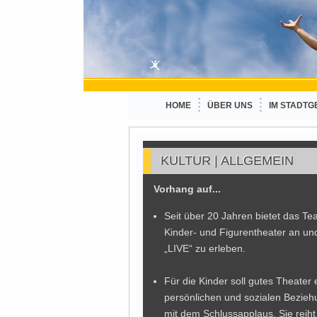
HOME
ÜBER UNS
IM STADTG
KULTUR | ALLGEMEIN
Vorhang auf...
Seit über 20 Jahren bietet das 
Kinder- und Figurentheater an und
„LIVE“ zu erleben.
Für die Kinder soll gutes Theater
persönlichen und sozialen Bezieh
mit dem Schlussapplaus. Sie reiht