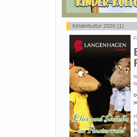
Kinderkultur 2020 (1)
F
N
f
D
j
H
E
E