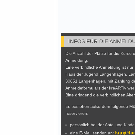
INFOS FÜR DIE ANMELD
Die Anzahl der Plätze für die Kurse 
Anmeldung.
Eine verbindliche Anmeldung ist nur 
Haus der Jugend Langenhagen, Lang
30851 Langenhagen, mit Zahlung de
Anmeldeformulars der kreARTiv werkst
Bitte dringend die verbindlichen Al
Es bestehen außerdem folgende Mögl
reservieren:
persönlich bei der Abteilung Kind
kiju@la
eine E-Mail senden an: