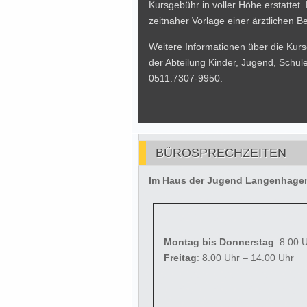
Kursgebühr in voller Höhe erstattet.
zeitnaher Vorlage einer ärztlichen 
Weitere Informationen über die Ku
der Abteilung Kinder, Jugend, Schul
0511.7307-9950.
BÜROSPRECHZEITEN
Im Haus der Jugend Langenhagen 
Montag
bis Donnerstag
: 8.00 
Freitag
: 8.00 Uhr – 14.00 Uhr