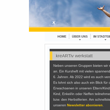
HOME
ÜBER UNS
IM STADTG
kreARTiv werkstatt
Neben unseren Gruppen bieten wir r
an. Ein Kursheft mit vielen spannen
6. Jahren. Ab 2022 wird es auch ve
Es lohnt sich also auch ein Blick fü
Erwachsenen in unseren Eltern/Kind
Kind, Enkel/in oder Neffen teilnehme
bzw. den Herbstferien. Am schnells
unseren
Newsletter abonieren
.