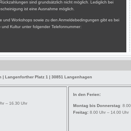
 Rückzahlungen sind grundsätzlich nicht möglich. Lediglich bei
Bescheinigung ist eine Ausnahme möglich.
rse und Workshops sowie zu den Anmeldebedingungen gibt es bei
e und Kultur unter folgender Telefonnummer:
| Langenforther Platz 1 | 30851 Langenhagen
In den Ferien:
Uhr – 16.30 Uhr
Montag bis Donnerstag
: 8.0
Freitag:
8.00 Uhr – 14.00 Uhr