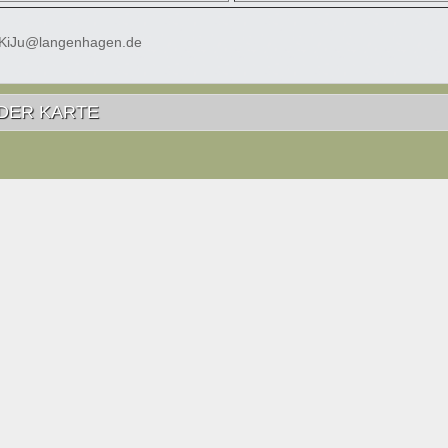
 KiJu@langenhagen.de
DER KARTE