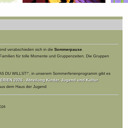
nd verabschieden sich in die
Sommerpause
.
Familien für tolle Momente und Gruppenzeiten. Die Gruppen
AS DU WILLST!“, in unserem Sommerferienprogramm gibt es
IEN 2026 - Abteilung Kinder, Jugend und Kultur
 aus dem Haus der Jugend
2026