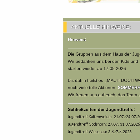
AKTUELLE HINWEISE:
Hinweis:
Die Gruppen aus dem Haus der Juge
Wir bedanken uns bei den Kids und 
starten wieder ab 17.08.2026.
Bis dahin heißt es ,,MACH DOCH W
noch viele tolle Aktionen.
SOMMERFER
Wir freuen uns auf euch, das Team
Schließzeiten der Jugendtreffs:
Jugendtreff Kaltenweide: 21.07.-24.07.
Jugendtreff Godshorn: 27.07.-31.07.2026
Jugendtreff Wiesenau: 3.8.-7.8.2026