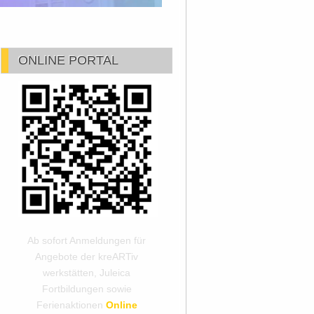
ONLINE PORTAL
Ab sofort Anmeldungen für
Angebote der kreARTiv
werkstätten, Juleica
Fortbildungen sowie
Ferienaktionen
Online