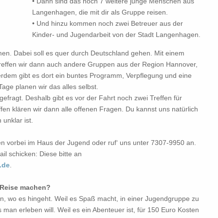
• Dann sind das noch 7 weitere junge Menschen aus
Langenhagen, die mit dir als Gruppe reisen.
• Und hinzu kommen noch zwei Betreuer aus der
Kinder- und Jugendarbeit von der Stadt Langenhagen.
men. Dabei soll es quer durch Deutschland gehen. Mit einem
 treffen wir dann auch andere Gruppen aus der Region Hannover,
rdem gibt es dort ein buntes Programm, Verpflegung und eine
Tage planen wir das alles selbst.
efragt. Deshalb gibt es vor der Fahrt noch zwei Treffen für
fen klären wir dann alle offenen Fragen. Du kannst uns natürlich
 unklar ist.
n vorbei im Haus der Jugend oder ruf‘ uns unter 7307-9950 an.
il schicken: Diese bitte an
.de
.
 Reise machen?
den, wo es hingeht. Weil es Spaß macht, in einer Jugendgruppe zu
man erleben will. Weil es ein Abenteuer ist, für 150 Euro Kosten