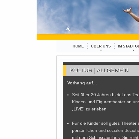
HOME
ÜBER UNS
IM STADTG
KULTUR | ALLGEMEIN
Vorhang auf...
Seit über 20 Jahren bietet das 
Kinder- und Figurentheater an und
„LIVE“ zu erleben.
Für die Kinder soll gutes Theater
persönlichen und sozialen Bezieh
mit dem Schlussapplaus. Sie reiht