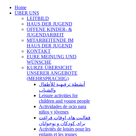
Home
ÜBER UNS
LEITBILD
HAUS DER JUGEND
OFFENE KINDER- &
JUGENDARBEIT
MITARBEITENDE IM
HAUS DER JUGEND
KONTAKT
EURE MEINUNG UND
WÜNSCHE
KURZE ÜBERSICHT
UNSERER ANGEBOTE
(MEHRSPRACHIG)
أنشطة ترفيهية للأطفال
والشباب
Leisure activities for
children and young people
Actividades de ocio para
niños y jóvenes
فعالیت های اوقات فراغت
برای کودکان و نوجوانان
Activités de loisirs pour les
enfants et les jeunes