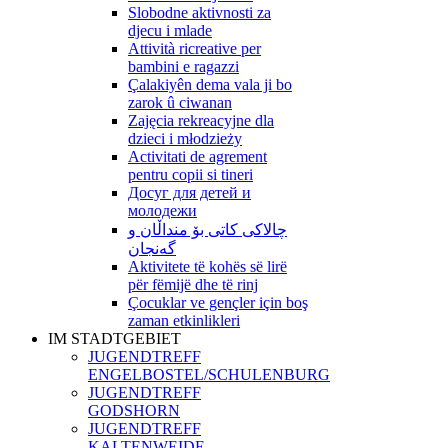
Slobodne aktivnosti za
djecu i mlade
Attività ricreative per
bambini e ragazzi
Çalakiyên dema vala ji bo
zarok û ciwanan
Zajęcia rekreacyjne dla
dzieci i młodzieży
Activitati de agrement
pentru copii si tineri
Досуг для детей и
молодежи
چالاکی کاتی بۆ منداڵان و
گەنجان
Aktivitete të kohës së lirë
për fëmijë dhe të rinj
Çocuklar ve gençler için boş
zaman etkinlikleri
IM STADTGEBIET
JUGENDTREFF
ENGELBOSTEL/SCHULENBURG
JUGENDTREFF
GODSHORN
JUGENDTREFF
KALTENWEIDE