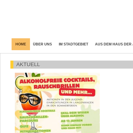
HOME
ÜBER UNS
IM STADTGEBIET
AUS DEM HAUS DER
AKTUELL