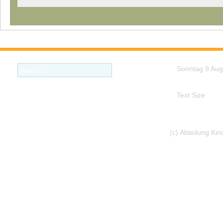
Sonntag 9 Aug
Text Size
(c) Abteilung Ki