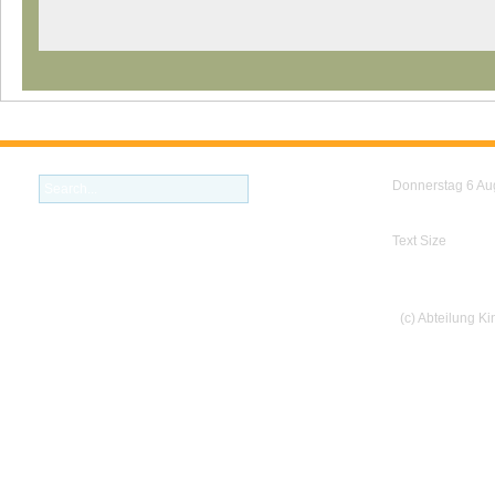
Donnerstag 6 Au
Text Size
(c) Abteilung K