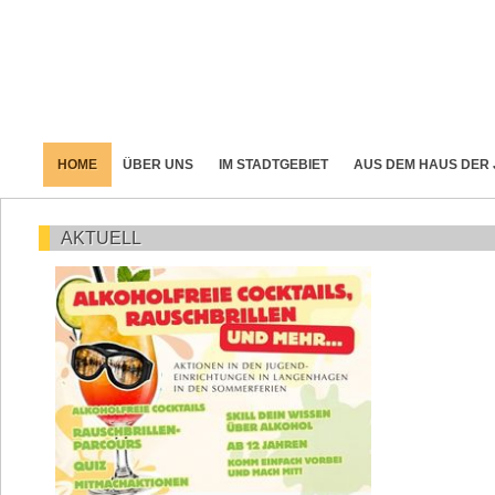
HOME
ÜBER UNS
IM STADTGEBIET
AUS DEM HAUS DER
AKTUELL