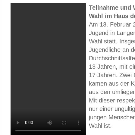
Teilnahme und 
Wahl im Haus d
Am 13. Februar 
Jugend in Langen
Wahl statt. Ins
Jugendliche an de
Durchschnittsalt
13 Jahren, mit ei
17 Jahren. Zwei 
kamen aus der Ke
aus den umliege
Mit dieser respe
nur einer ungült
jungen Menschen,
Wahl ist.