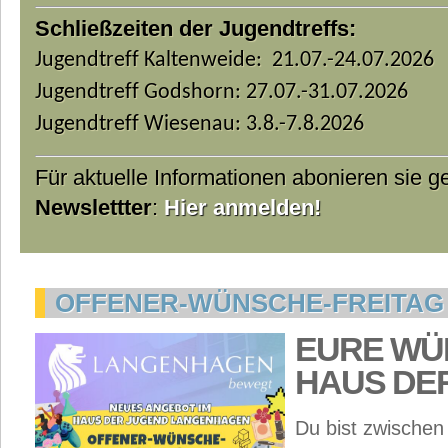
Schließzeiten der Jugendtreffs:
Jugendtreff Kaltenweide: 21.07.-24.07.2026
Jugendtreff Godshorn: 27.07.-31.07.2026
Jugendtreff Wiesenau: 3.8.-7.8.2026
Für aktuelle Informationen abonieren sie 
Newslettter
:
Hier anmelden!
OFFENER-WÜNSCHE-FREITAG
EURE WÜ
HAUS DE
Du bist zwischen