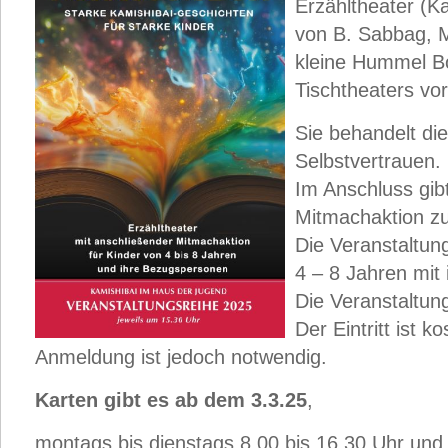
Erzähltheater (K
von B. Sabbag, M.
kleine Hummel Bo
Tischtheaters vo
Sie behandelt d
Selbstvertrauen.
Im Anschluss gibt
Mitmachaktion zu
Die Veranstaltung
4 – 8 Jahren mit
Die Veranstaltun
Der Eintritt ist k
Anmeldung ist jedoch notwendig.
Karten gibt es ab dem 3.3.25
,
montags bis dienstags 8.00 bis 16.30 Uhr und