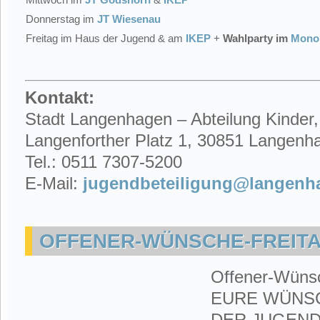
Donnerstag im
JT Wiesenau
Freitag im Haus der Jugend & am
IKEP
+
Wahlparty im
Mono
Kontakt:
Stadt Langenhagen – Abteilung Kinder,
Langenforther Platz 1, 30851 Langenh
Tel.: 0511 7307-5200
E-Mail:
jugendbeteiligung@langenh
OFFENER-WÜNSCHE-FREITA
Offener-Wünsc
EURE WÜNSC
DER JUGEN