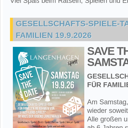
Viel Spaß beim Rätseln, Spielen und E
GESELLSCHAFTS-SPIELE-T
FAMILIEN 19.9.2026
SAVE T
SAMSTAG
GESELLSCH
FÜR FAMILI
Am Samstag, 
wieder soweit
Alle großen 
ab 6 Jahren s