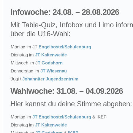
Infowoche: 24.08. – 28.08.2026
Mit Table-Quiz, Infobox und Limo inform
über die U16-Wahl:
Montag im JT
Engelbostel/Schulenburg
Dienstag im
JT Kaltenweide
Mittwoch im J
T Godshorn
Donnerstag im
JT Wiesenau
Jugi /
Johanniter Jugendzentrum
Wahlwoche: 31.08. – 04.09.2026
Hier kannst du deine Stimme abgeben:
Montag im
JT Engelbostel/Schulenburg
& IKEP
Dienstag im
JT Kaltenweide
Mittwoch im
JT Godshorn
&
IKEP