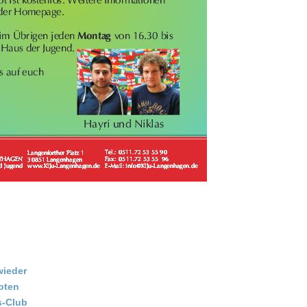
wieder
oten
s-Club