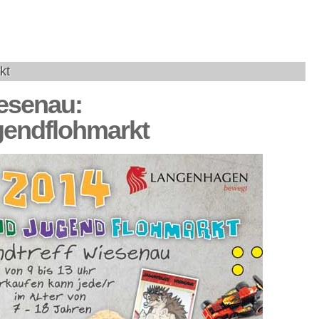
kt
esenau:
gendflohmarkt