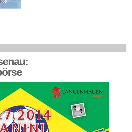
senau:
börse