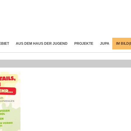
EBIET
AUS DEM HAUS DER JUGEND
PROJEKTE
JUPA
IM BILD(