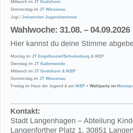
Mittwoch im J
T Godshorn
Donnerstag im
JT Wiesenau
Jugi /
Johanniter Jugendzentrum
Wahlwoche: 31.08. – 04.09.2026
Hier kannst du deine Stimme abgebe
Montag im
JT Engelbostel/Schulenburg
& IKEP
Dienstag im
JT Kaltenweide
Mittwoch im
JT Godshorn
&
IKEP
Donnerstag im
JT Wiesenau
Freitag im Haus der Jugend & am
IKEP
+
Wahlparty im
Monopo
Kontakt:
Stadt Langenhagen – Abteilung Kind
Langenforther Platz 1, 30851 Lang