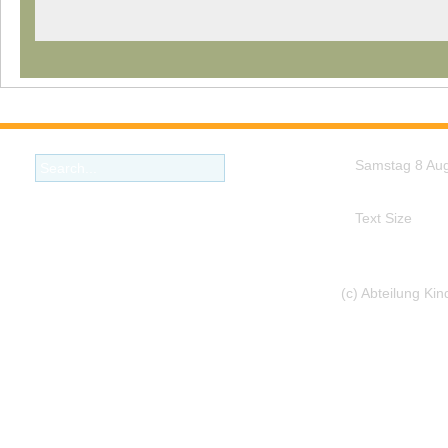
Samstag 8 Au
Text Size
(c) Abteilung Ki