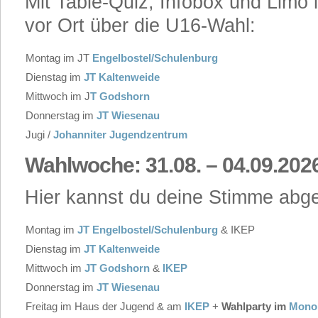
Mit Table-Quiz, Infobox und Limo i
vor Ort über die U16-Wahl:
Montag im JT
Engelbostel/Schulenburg
Dienstag im
JT Kaltenweide
Mittwoch im J
T Godshorn
Donnerstag im
JT Wiesenau
Jugi /
Johanniter Jugendzentrum
Wahlwoche: 31.08. – 04.09.202
Hier kannst du deine Stimme abg
Montag im
JT Engelbostel/Schulenburg
& IKEP
Dienstag im
JT Kaltenweide
Mittwoch im
JT Godshorn
&
IKEP
Donnerstag im
JT Wiesenau
Freitag im Haus der Jugend & am
IKEP
+
Wahlparty im
Mono