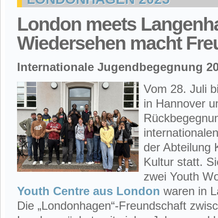
London meets Langenha
Wiedersehen macht Freu
Internationale Jugendbegegnung 2
Vom 28. Juli b
in Hannover u
Rückbegegnun
international
der Abteilung 
Kultur statt. 
zwei Youth W
Youth Centre aus London
waren in L
Die „Londonhagen“-Freundschaft zwis