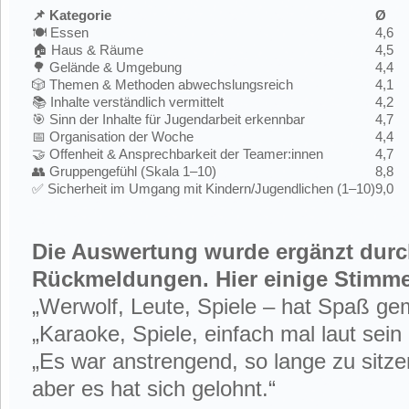
📌
Kategorie
Ø
🍽️ Essen
4,6
🏠 Haus & Räume
4,5
🌳 Gelände & Umgebung
4,4
🎲 Themen & Methoden abwechslungsreich
4,1
📚 Inhalte verständlich vermittelt
4,2
🎯 Sinn der Inhalte für Jugendarbeit erkennbar
4,7
📅 Organisation der Woche
4,4
🤝 Offenheit & Ansprechbarkeit der Teamer:innen
4,7
👥 Gruppengefühl (Skala 1–10)
8,8
✅ Sicherheit im Umgang mit Kindern/Jugendlichen (1–10)
9,0
Die Auswertung wurde ergänzt durch
Rückmeldungen. Hier einige Stimm
„Werwolf, Leute, Spiele – hat Spaß ge
„Karaoke, Spiele, einfach mal laut sein 
„Es war anstrengend, so lange zu sitz
aber es hat sich gelohnt.“