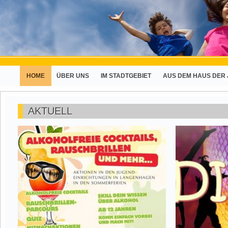
HOME
ÜBER UNS
IM STADTGEBIET
AUS DEM HAUS DER
AKTUELL