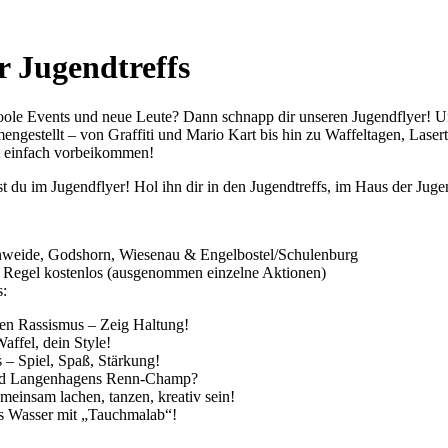
r Jugendtreffs
coole Events und neue Leute? Dann schnapp dir unseren Jugendflyer! Un
ngestellt – von Graffiti und Mario Kart bis hin zu Waffeltagen, Laser
t einfach vorbeikommen!
t du im Jugendflyer! Hol ihn dir in den Jugendtreffs, im Haus der Jug
enweide, Godshorn, Wiesenau & Engelbostel/Schulenburg
Regel kostenlos (ausgenommen einzelne Aktionen)
s:
en Rassismus – Zeig Haltung!
ffel, dein Style!
 – Spiel, Spaß, Stärkung!
rd Langenhagens Renn-Champ?
einsam lachen, tanzen, kreativ sein!
s Wasser mit „Tauchmalab“!