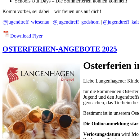
Schools Out Days – Die Sommerferien können kommen!
Komm vorbei, sei dabei – wir freuen uns auf dich!
@jugendtreff_wiesenau
|
@jugendtreff_godshorn
|
@jugendtreff_kal
Download Flyer
OSTERFERIEN-ANGEBOTE 2025
Osterferien 
Liebe Langenhagener Kinder
für die kommenden Osterferi
Jugend und den Jugendtreffs
geocachen, das Tierheim bes
Bestimmt ist in unserem Ost
Die Onlineanmeldung star
Verlosungsdatum
wird
Mon