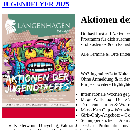
JUGENDFLYER 2025
Aktionen de
Du hast Lust auf Action, 
Programm für dich zusamme
sind kostenlos & du kanns
Alle Termine & Orte findes
Wo? Jugendtreffs in Kalt
Ohne Anmeldung & in der 
Ein paar weitere Highlight
Internationale Wochen geg
Magic Waffeltag – Deine Wa
Tischtennisturnier & Wraps
Mario Kart Cup – Wer wi
Girls-Only-Angebote – Gem
Schnuppertauchen – Ab in
Kletterwand, Upcycling, Fahrrad-CheckUp – Probier dich aus!