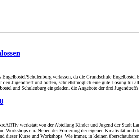
hlossen
s Engelbostel/
S
chulenburg verlassen, da die Grundschule Engelbostel 
ür den Jugendtreff und hoffen
,
schnellstmöglich eine gute Lösung für all
bostel und Schulenburg eingeladen
,
die Angebote der drei Jugendtreffs
8
reARTiv werkstatt von der Abteilung Kinder und Jugend der Stadt La
und Workshops ein. Neben der Förderung der eigenen Kreativität und d
d dieser Kurse und Workshops. Wie immer, in kleinen überschaubare