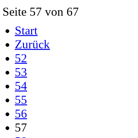
Seite 57 von 67
Start
Zurück
52
53
54
55
56
57