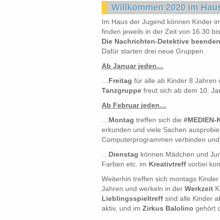
Willkommen 2020 im Hau
Im Haus der Jugend können Kinder i
finden jeweils in der Zeit von 16.30 
Die Nachrichten-Detektive beenden
Dafür starten drei neue Gruppen.
Ab Januar jeden…
…
Freitag
für alle ab Kinder 8 Jahre
Tanzgruppe
freut sich ab dem 10. J
Ab Februar jeden…
…
Montag
treffen sich die
#MEDIEN-
erkunden und viele Sachen ausprobie
Computerprogrammen verbinden und e
…
Dienstag
können Mädchen und Junge
Farben etc. im
Kreativtreff
vorbei kom
Weiterhin treffen sich montags Kinde
Jahren und werkeln in der
Werkzeit
Ki
Lieblingsspieltreff
sind alle Kinder a
aktiv, und im
Zirkus Balolino
gehört 