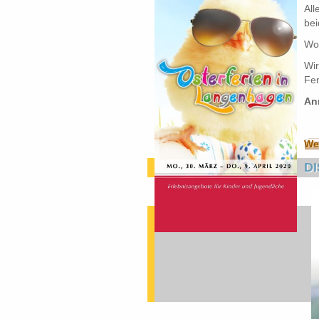
All
bei
Wo 
Wir
Fer
An
Wei
D