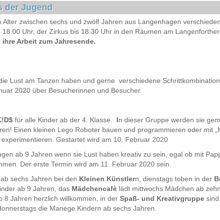
s der Jugend
m Alter zwischen sechs und zwölf Jahren aus Langenhagen verschied
bis 18.00 Uhr, der Zirkus bis 18.30 Uhr in den Räumen am Langenforther
 ihre Arbeit zum Jahresende.
n die Lust am Tanzen haben und gerne verschiedene Schrittkombinati
anuar 2020 über Besucherinnen und Besucher.
K!D$
für alle Kinder ab der 4. Klasse.
I
n dieser Gruppe werden sie gem
ren! Einen kleinen Lego Roboter bauen und programmieren oder mit 
xperimentieren. Gestartet wird am 10. Februar 2020
n ab 9 Jahren wenn sie Lust haben kreativ zu sein, egal ob mit Pappe
men. Der erste Termin wird am 11. Februar 2020 sein.
r ab sechs Jahren bei den
Kleinen Künstler
n, dienstags toben in der
B
nder ab 9 Jahren, das
Mädchencafè
lädt mittwochs Mädchen ab zehn
b 8 Jahren herzlich willkommen, in der
Spaß- und Kreativgruppe
sind
donnerstags die Manege Kindern ab sechs Jahren.