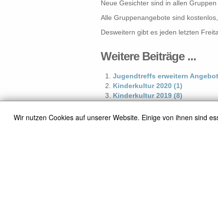
Neue Gesichter sind in allen Gruppen
Alle Gruppenangebote sind kostenlos, 
Desweitern gibt es jeden letzten Frei
Weitere Beiträge ...
Jugendtreffs erweitern Angebo
Kinderkultur 2020 (1)
Kinderkultur 2019 (8)
Einladung zur Ausstellungserö
Juleica Party 2019
Wir nutzen Cookies auf unserer Website. Einige von ihnen sind es
Kinderkultur 2019 (6)
Der erste Schritt auf dem Weg
"30 Jahre Kinderrechte" | Aktion