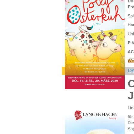
Don
Fre
Spi
Ha
Unk
Pl
AC
Wei
Os
O
J
Lie
für
Die
Ang