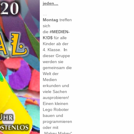
jeden…
…
Montag
treffen
sich
die
#MEDIEN-
K!D$
für alle
Kinder ab der
4. Klasse.
I
n
dieser Gruppe
werden sie
gemeinsam die
Welt der
Medien
erkunden und
viele Sachen
ausprobieren!
Einen kleinen
Lego Roboter
bauen und
programmieren
oder mit
„Makey Makey“