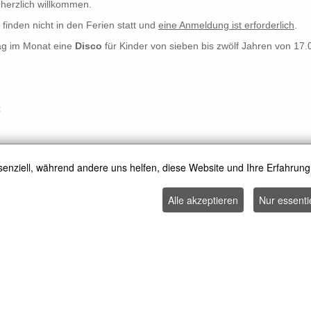
 herzlich willkommen.
finden nicht in den Ferien statt und
eine Anmeldung ist erforderlich
.
tag im Monat eine
Disco
für Kinder von sieben bis zwölf Jahren von 17.00 
t
ffnung im Rathausfoyer
senziell, während andere uns helfen, diese Website und Ihre Erfahrung
 zu einer kommunalen Jugendbeteiligung
Alle akzeptieren
Nur essenti
 1 | 20.9.2019