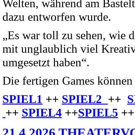
Welten, während am Bastelt
dazu entworfen wurde.
„Es war toll zu sehen, wie 
mit unglaublich viel Kreati
umgesetzt haben“.
Die fertigen Games können 
SPIEL1
++
SPIEL2
++
S
++
SPIEL4
++
SPIEL5
+
21.4.2026 THEATER