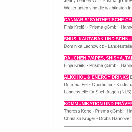
Jenny Lehnert-Ott - Prisma gGmb
Weiter unten sind die wichtigsten 
CANNABIS/ SYNTHETISCHE C
Finja Kreißl - Prisma gGmbH Hanno
SNUS, KAUTABAK UND SCHN
Dominika Lachowicz - Landesstell
RAUCHEN (VAPES, SHISHA, T
Finja Kreißl - Prisma gGmbH Hann
ALKOHOL & ENERGY DRINKS
D
Dr. med. Felix Oberhoffer - Kinde
Landesstelle für Suchtfragen (NLS)
KOMMUNIKATION UND PRÄVE
Theresa Korte - Prisma gGmbH H
Christian Krüger - Drobs Hannover