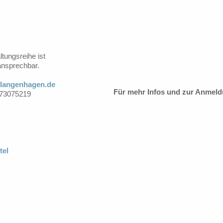
tungsreihe ist
ansprechbar.
langenhagen.de
Für mehr Infos und zur Anmeldun
1.73075219
tel