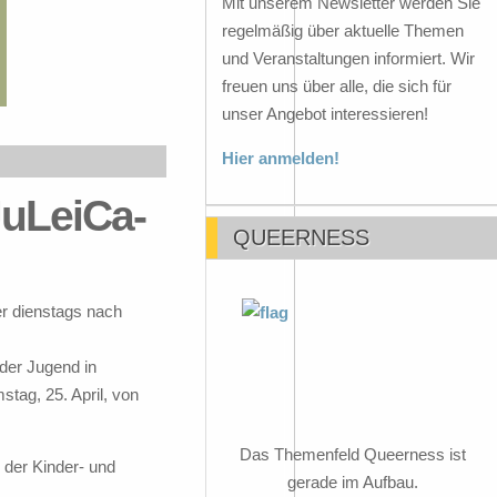
Mit unserem Newsletter werden Sie
regelmäßig über aktuelle Themen
und Veranstaltungen informiert. Wir
freuen uns über alle, die sich für
unser Angebot interessieren!
Hier anmelden!
JuLeiCa-
QUEERNESS
er dienstags nach
 der Jugend in
tag, 25. April, von
Das Themenfeld Queerness ist
in der Kinder- und
gerade im Aufbau.