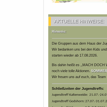
AKTUELLE HINWEISE:
Hinweis:
Die Gruppen aus dem Haus der Jug
Wir bedanken uns bei den Kids und
starten wieder ab 17.08.2026.
Bis dahin heißt es ,,MACH DOCH 
noch viele tolle Aktionen.
SOMMERFE
Wir freuen uns auf euch, das Tea
Schließzeiten der Jugendtreffs:
Jugendtreff Kaltenweide: 21.07.-24.
Jugendtreff Godshorn: 27.07.-31.07.