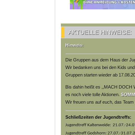
AKTUELLE HINWEISE:
Hinweis:
Die Gruppen aus dem Haus der Jug
Wir bedanken uns bei den Kids und
Gruppen starten wieder ab 17.08.2
Bis dahin heißt es ,,MACH DOCH 
es noch viele tolle Aktionen.
SOMMER
Wir freuen uns auf euch, das Tea
Schließzeiten der Jugendtreffs:
Jugendtreff Kaltenweide: 21.07.-24.
Jugendtreff Godshorn: 27.07.-31.07.