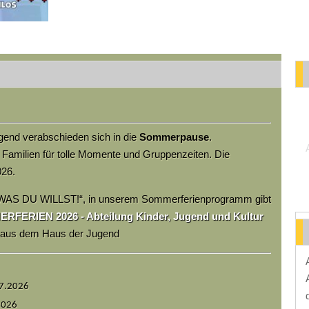
end verabschieden sich in die
Sommerpause
.
 Familien für tolle Momente und Gruppenzeiten. Die
026.
WAS DU WILLST!“, in unserem Sommerferienprogramm gibt
FERIEN 2026 - Abteilung Kinder, Jugend und Kultur
m aus dem Haus der Jugend
07.2026
2026