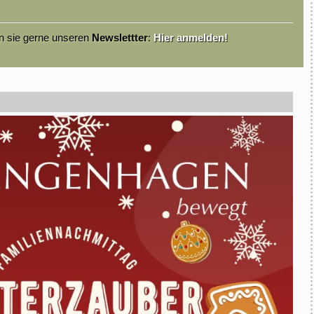
en sie gerne unseren
Newslettter
:
Hier anmelden!