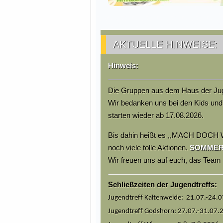
AKTUELLE HINWEISE:
Hinweis:
Die Gruppen aus dem Haus der Jug
Wir bedanken uns bei den Kids und
starten wieder ab 17.08.2026.
Bis dahin heißt es ,,MACH DOCH 
noch viele tolle Aktionen.
SOMMERFE
Wir freuen uns auf euch, das Tea
Schließzeiten der Jugendtreffs:
Jugendtreff Kaltenweide: 21.07.-24.
Jugendtreff Godshorn: 27.07.-31.07.