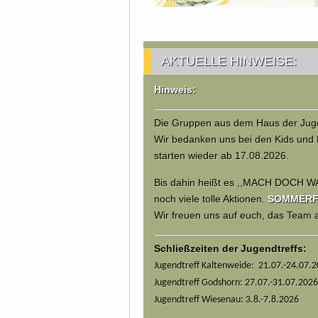
AKTUELLE HINWEISE:
Hinweis:
Die Gruppen aus dem Haus der Juge
Wir bedanken uns bei den Kids und 
starten wieder ab 17.08.2026.
Bis dahin heißt es ,,MACH DOCH W
noch viele tolle Aktionen.
SOMMERFER
Wir freuen uns auf euch, das Team
Schließzeiten der Jugendtreffs:
Jugendtreff Kaltenweide: 21.07.-24.07.
Jugendtreff Godshorn: 27.07.-31.07.2026
Jugendtreff Wiesenau: 3.8.-7.8.2026