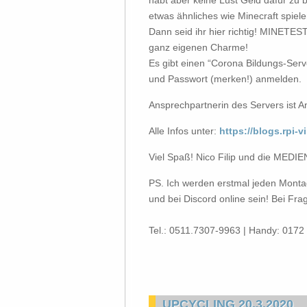
habt aber keine Lust Geld dafür zu b
etwas ähnliches wie Minecraft spiele
Dann seid ihr hier richtig! MINETEST
ganz eigenen Charme!
Es gibt einen “Corona Bildungs-Serv
und Passwort (merken!) anmelden.
Ansprechpartnerin des Servers ist 
Alle Infos unter:
https://blogs.rpi-v
Viel Spaß! Nico Filip und die MEDI
PS. Ich werden erstmal jeden Montag
und bei Discord online sein! Bei Fra
Tel.: 0511.7307-9963 | Handy: 0172 
UPCYCLING 20.3.2020