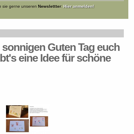
en sie gerne unseren
Newslettter
:
Hier anmelden!
 sonnigen Guten Tag euch
ibt's eine Idee für schöne