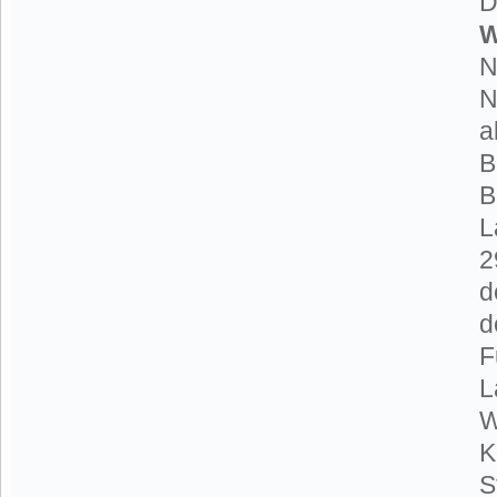
D
W
N
N
a
B
B
L
2
d
d
F
L
W
K
S