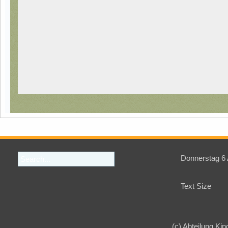
Donnerstag 6
Text Size
(c) Abteilung Kin