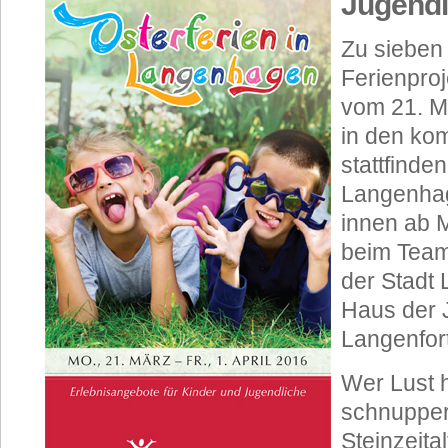
Jugendl
Zu sieben
Ferienproj
vom 21. Mä
in den ko
stattfinde
Langenhag
innen ab 
beim Team
der Stadt
Haus der
Langenfor
Wer Lust h
schnuppern
Steinzeita