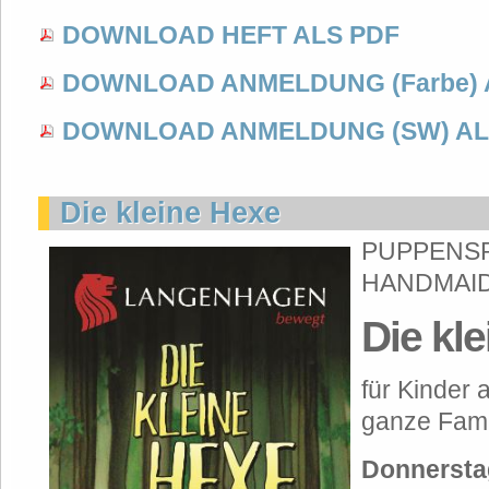
DOWNLOAD HEFT ALS PDF
DOWNLOAD ANMELDUNG (Farbe) 
DOWNLOAD ANMELDUNG (SW) AL
Die kleine Hexe
PUPPENSP
HANDMAI
Die kl
für Kinder 
ganze Fami
Donnersta